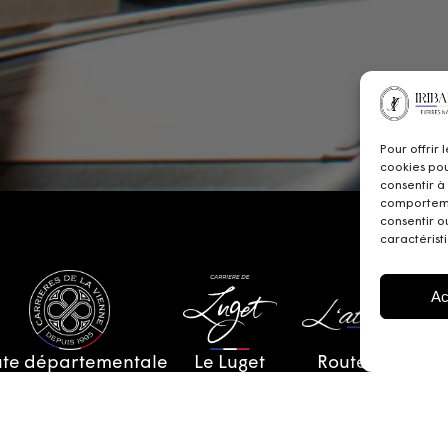
Pour offrir 
cookies pou
consentir à
comportemen
consentir o
caractéristi
Ac
te départementale
Le Luget
Route de
951
16110
Marthon
86800 Jardres
Pranzac
16380 Chazelles