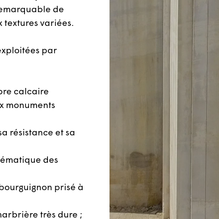
 remarquable de
x textures variées.
exploitées par
bre calcaire
eux monuments
sa résistance et sa
blématique des
 bourguignon prisé à
arbrière très dure ;