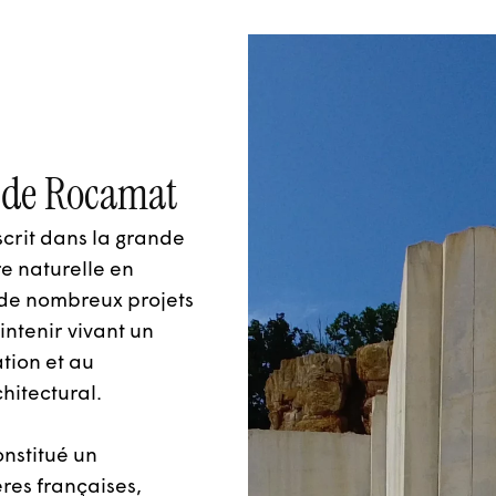
ge de Rocamat
scrit dans la grande
re naturelle en
à de nombreux projets
ntenir vivant un
ation et au
hitectural.
onstitué un
res françaises,