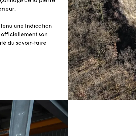
façonnage de la pierre
érieur.
btenu une Indication
officiellement son
ité du savoir-faire