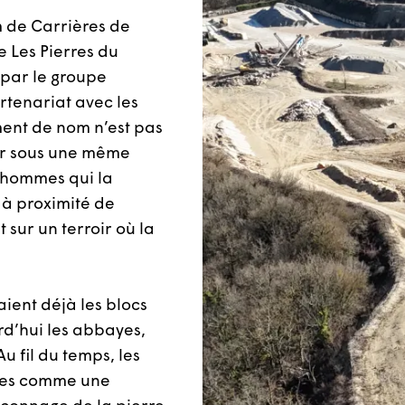
 de Carrières de
e Les Pierres du
 par le groupe
artenariat avec les
ment de nom n’est pas
nir sous une même
es hommes qui la
, à proximité de
 sur un terroir où la
ient déjà les blocs
rd’hui les abbayes,
u fil du temps, les
sées comme une