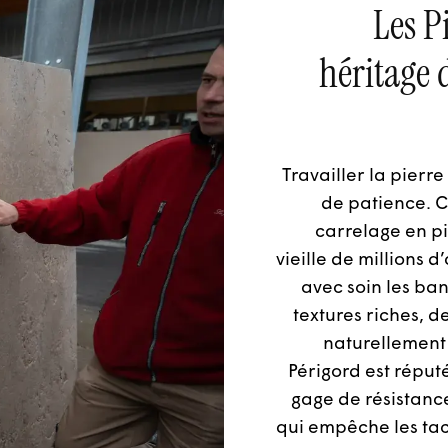
Les P
héritage d
Travailler la pierre
de patience. 
carrelage en pi
vieille de millions 
avec soin les ban
textures riches, d
naturellement 
Périgord est réput
gage de résistance
qui empêche les tac