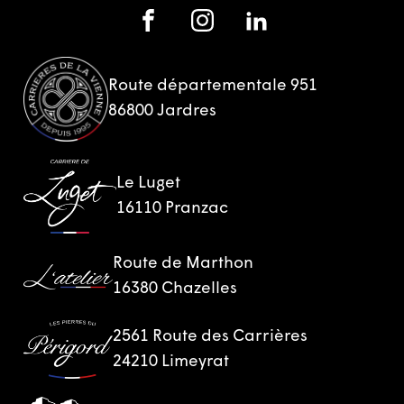
Route départementale 951
86800 Jardres
Le Luget
16110 Pranzac
Route de Marthon
16380 Chazelles
2561 Route des Carrières
24210 Limeyrat