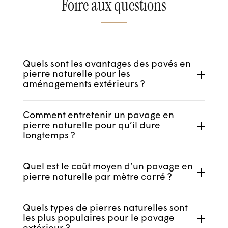
Foire aux questions
Quels sont les avantages des pavés en
pierre naturelle pour les
aménagements extérieurs ?
Durabilité, esthétique, entretien minimal,
Comment entretenir un pavage en
résistance aux intempéries : les pavés en
pierre naturelle pour qu’il dure
pierre naturelle française sont un
longtemps ?
investissement de long terme.
Un nettoyage à l’eau et au savon doux
Quel est le coût moyen d’un pavage en
régulier suffit. Évitez les produits
pierre naturelle par mètre carré ?
agressifs. En fonction des usages, un
Le prix dépend de la pierre, du format,
traitement hydrofuge peut être
Quels types de pierres naturelles sont
de la finition et des quantités.
appliqué.
les plus populaires pour le pavage