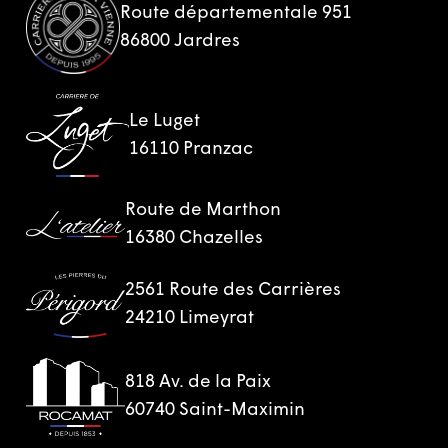
Route départementale 951
86800 Jardres
Le Luget
16110 Pranzac
Route de Marthon
16380 Chazelles
2561 Route des Carrières
24210 Limeyrat
818 Av. de la Paix
60740 Saint-Maximin