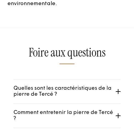
environnementale.
Foire aux questions
Quelles sont les caractéristiques de la
pierre de Tercé ?
La pierre de Tercé est un calcaire
Comment entretenir la pierre de Tercé
oolithique du Jurassique moyen, de
?
teinte claire et de grain fin. Semi-ferme,
Un nettoyage doux, à l’eau claire et au
elle est idéale pour les travaux