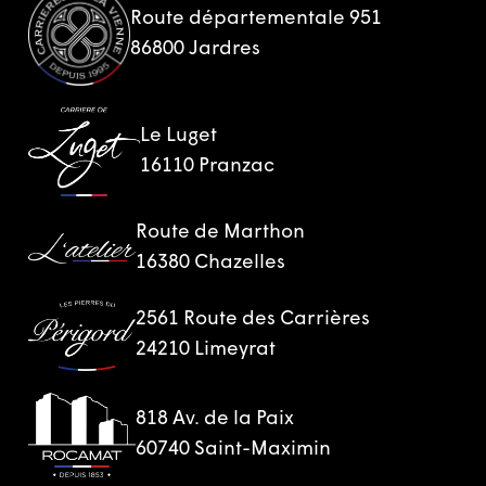
Route départementale 951
86800 Jardres
Le Luget
16110 Pranzac
Route de Marthon
16380 Chazelles
2561 Route des Carrières
24210 Limeyrat
818 Av. de la Paix
60740 Saint-Maximin